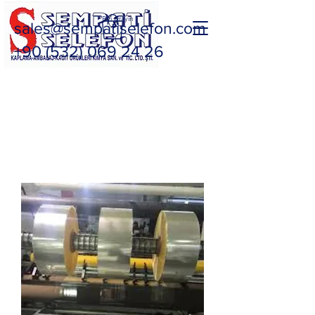
Bizi Arayın
sales@sempatiselefon.com
+90 (532) 069 24 26