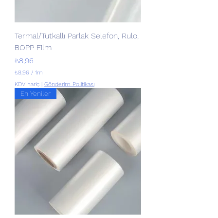
9
2
Termal/Tutkallı Parlak Selefon, Rulo,
BOPP Film
Fiyat
₺8,96
₺8,96
/
1m
1
KDV hariç
|
Gönderim Politikası
M
En Yeniler
e
t
r
e
b
a
ş
ı
n
a
₺
8
,
9
6