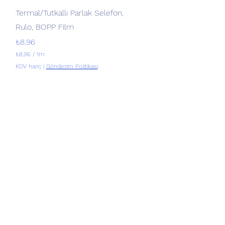
Hızlı Bakış
Termal/Tutkallı Parlak Selefon,
Rulo, BOPP Film
Fiyat
₺8,96
₺8,96
/
1m
1
KDV hariç
|
Gönderim Politikası
M
e
t
r
e
b
a
ş
ı
n
a
₺
8
,
9
6