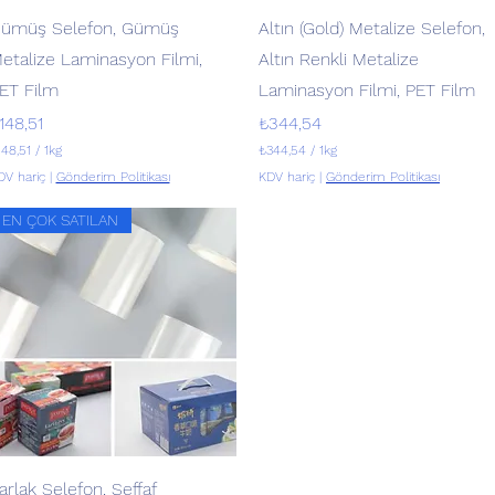
Hızlı Bakış
Hızlı Bakış
ümüş Selefon, Gümüş
Altın (Gold) Metalize Selefon,
etalize Laminasyon Filmi,
Altın Renkli Metalize
ET Film
Laminasyon Filmi, PET Film
iyat
Fiyat
148,51
₺344,54
148,51
/
1kg
₺344,54
/
1kg
1
DV hariç
|
Gönderim Politikası
KDV hariç
|
Gönderim Politikası
K
i
EN ÇOK SATILAN
l
o
g
r
a
m
m
b
a
ş
ı
n
a
₺
3
4
Hızlı Bakış
arlak Selefon, Şeffaf
4