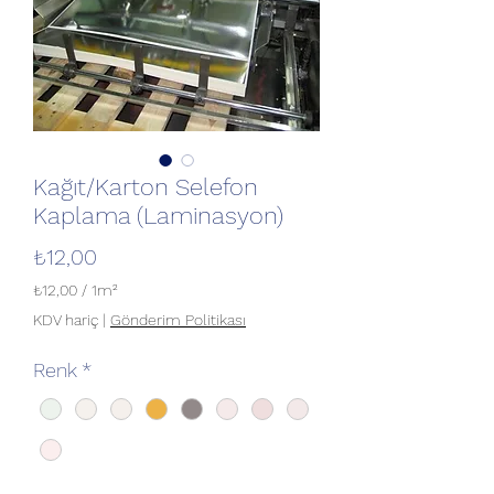
Kağıt/Karton Selefon
Kaplama (Laminasyon)
Fiyat
₺12,00
₺12,00
/
1m²
1
KDV hariç
|
Gönderim Politikası
Metrekare
fiyatı
Renk
*
₺12,00