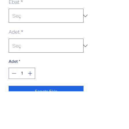
Ebat
*
Adet
*
Adet
*
Sepete Ekle
Yarı Mamul haldeki kağıt ve
kartonlarınız BOPP film ile kaplanır.