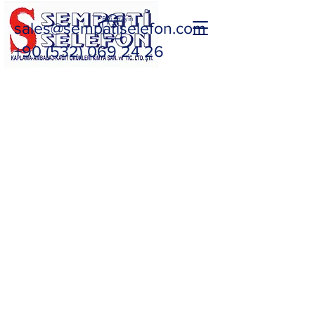
Bizi Arayın
sales@sempatiselefon.com
+90 (532) 069 24 26