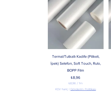
r
e
k
a
r
e
b
a
ş
ı
n
a
₺
1
Hızlı Bakış
2
Termal/Tutkallı Kadife (Pilikeli,
,
İpek) Selefon, Soft Touch, Rulo,
0
0
BOPP Film
Fiyat
₺8,96
₺8,96
/
1m
1
KDV hariç
|
Gönderim Politikası
M
e
t
r
e