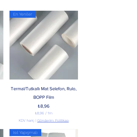
En Yeniler
Hızlı Bakış
Termal/Tutkallı Mat Selefon, Rulo,
BOPP Film
Fiyat
₺8,96
₺8,96
/
1m
1
KDV hariç
|
Gönderim Politikası
M
e
Isıl Yapışmalı
t