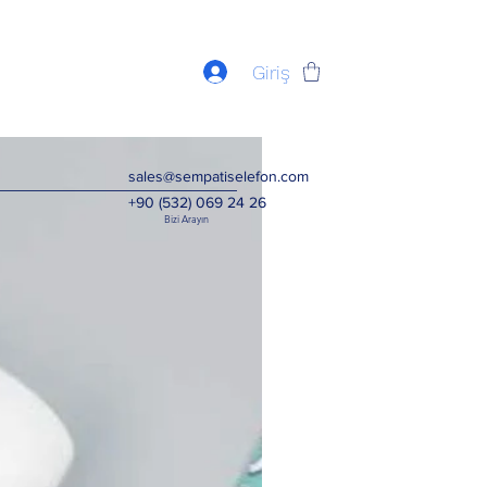
Giriş
sales@sempatiselefon.com
+90 (532) 069 24 26
Bizi Arayın