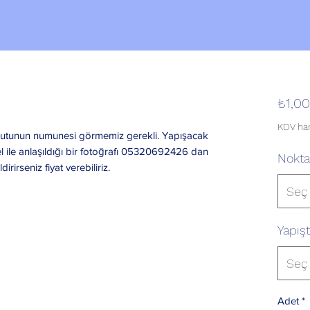
₺1,00
KDV har
e kutunun numunesi görmemiz gerekli. Yapışacak
 ile anlaşıldığı bir fotoğrafı 05320692426 dan
Nokta
irirseniz fiyat verebiliriz.
Seç
Yapış
Seç
Adet
*