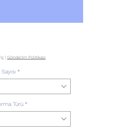
Fiyat
iç
|
Gönderim Politikası
 Sayısı
*
tırma Türü
*