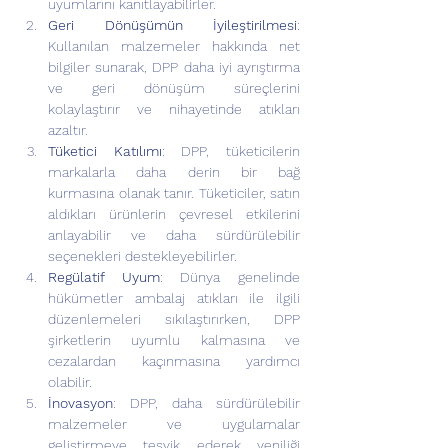
uyumlarını kanıtlayabilirler.
Geri Dönüşümün İyileştirilmesi
: 
Kullanılan malzemeler hakkında net 
bilgiler sunarak, DPP daha iyi ayrıştırma 
ve geri dönüşüm süreçlerini 
kolaylaştırır ve nihayetinde atıkları 
azaltır.
Tüketici Katılımı
: DPP, tüketicilerin 
markalarla daha derin bir bağ 
kurmasına olanak tanır. Tüketiciler, satın 
aldıkları ürünlerin çevresel etkilerini 
anlayabilir ve daha sürdürülebilir 
seçenekleri destekleyebilirler.
Regülatif Uyum
: Dünya genelinde 
hükümetler ambalaj atıkları ile ilgili 
düzenlemeleri sıkılaştırırken, DPP 
şirketlerin uyumlu kalmasına ve 
cezalardan kaçınmasına yardımcı 
olabilir.
İnovasyon
: DPP, daha sürdürülebilir 
malzemeler ve uygulamalar 
geliştirmeye teşvik ederek yeniliği 