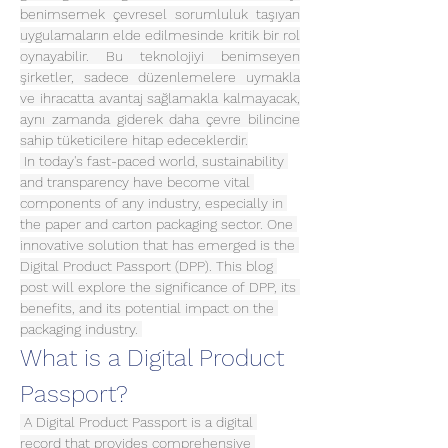
benimsemek çevresel sorumluluk taşıyan 
uygulamaların elde edilmesinde kritik bir rol 
oynayabilir. Bu teknolojiyi benimseyen 
şirketler, sadece düzenlemelere uymakla 
ve ihracatta avantaj sağlamakla kalmayacak, 
aynı zamanda giderek daha çevre bilincine 
sahip tüketicilere hitap edeceklerdir.
 In today's fast-paced world, sustainability 
and transparency have become vital 
components of any industry, especially in 
the paper and carton packaging sector. One 
innovative solution that has emerged is the 
Digital Product Passport (DPP). This blog 
post will explore the significance of DPP, its 
benefits, and its potential impact on the 
packaging industry. 
What is a Digital Product 
Passport?
 A Digital Product Passport is a digital 
record that provides comprehensive 