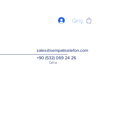
Giriş
sales@sempatiselefon.com
+90 (532) 069 24 26
Call us